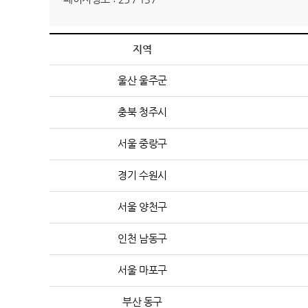
지역
울산 울주군
충북 청주시
서울 중랑구
경기 수원시
서울 양천구
인천 남동구
서울 마포구
부산 동구